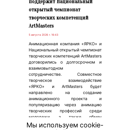
поддержит Национальный
открытый чемпионат
творческих компетенций
ArtMasters
5 августа 2026 г. 16:43
Анимационная компания «ЯРКО» и
Национальный открытый чемпионат
творческих компетенций ArtMasters
договорились о долгосрочном и
взаимовыгодном
сотрудничестве. Совместное
творческое взаимодействие
«ЯРКО» и ArtMasters будет
направлено на создание
анимационного проекта и
популяризацию через анимацию
творческих профессий среди
молодежи, а также обмен
экспертным опытом команды
Мы используем cookie-
компании с участниками и