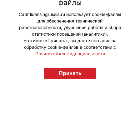
файлы
организаторами чемпионата и
развитие креативных индустрий.
Сайт licensingrussia.ru использует cookie-файлы
для обеспечения технической
#ПродвижениеБренда
работоспособности, улучшения работы и сбора
статистики посещений (аналитики).
Нажимая «Принять», вы даете согласие на
обработку cookie-файлов в соответствии с
Политикой конфиденциальности
© "Вестник лицензионного рынка",
Принять
licensingrussia.ru, 2009-2026 12+