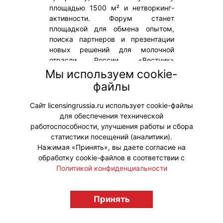
площадью 1500 м² и нетворкинг-
активности. Форум станет
площадкой для обмена опытом,
поиска партнеров и презентации
новых решений для молочной
отрасли России. «Вестник»
выступает информационным
Мы используем cookie-
партнером мероприятия. На
файлы
Форуме будет распространяться
весенний выпуск журнала.
Сайт licensingrussia.ru использует cookie-файлы
для обеспечения технической
#Мероприятия
работоспособности, улучшения работы и сбора
статистики посещений (аналитики).
Нажимая «Принять», вы даете согласие на
обработку cookie-файлов в соответствии с
Политикой конфиденциальности
© "Вестник лицензионного рынка",
Принять
licensingrussia.ru, 2009-2026 12+