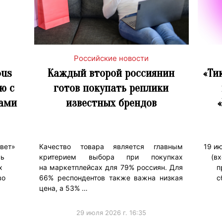
Российские новости
Bus
Каждый второй россиянин
«Ти
ю с
готов покупать реплики
ами
известных брендов
свет»
Качество товара является главным
19 и
сь
критерием выбора при покупках
(в
х
на маркетплейсах для 79% россиян. Для
п
во
66% респондентов также важна низкая
с
цена, а 53% …
29 июля 2026 г. 16:35