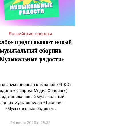
Российские новости
кабо» представляют новый
музыкальный сборник
«Музыкальные радости»
юня анимационная компания «ЯРКО»
ходит в «Газпром-Медиа Холдинг»)
редставила новый музыкальный
борник мультсериала «Тикабо» –
«Музыкальные радости».
24 июня 2026 г. 15:32