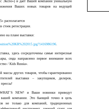
ус Экспо») и дает Вашей компании уникальную
движения Ваших новых товаров на ведущей
» располагается
в стоек регистрации.
но на плане выставки:
Exposition%20KR%202015.jpg?1416986196
.
авка, здесь сосредоточены самые интересные
ары, сюда направлено первое внимание всех
тво / Kids Russia».
й массы других товаров, чтобы гарантированно
тителей выставки – закупщиков, дилеров,
 прессы!
в WHAT‘S NEW! и Ваши новинки приведут
д вашей компании. Это бьющий точно в цель
ов не только для компаний, традиционных
 эффективный инструмент, дающий старт для