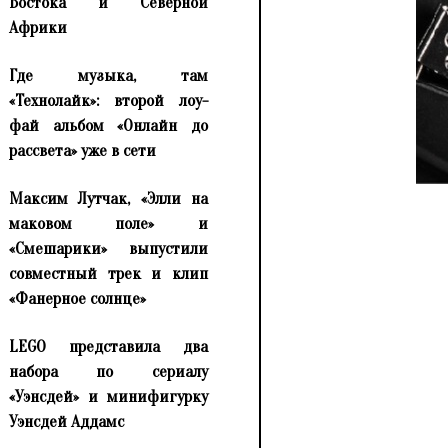
Востока и Северной
Африки
Где музыка, там
«Технолайк»: второй лоу-
фай альбом «Онлайн до
рассвета» уже в сети
Максим Лутчак, «Элли на
маковом поле» и
«Смешарики» выпустили
совместный трек и клип
«Фанерное солнце»
LEGO представила два
набора по сериалу
«Уэнсдей» и минифигурку
Уэнсдей Аддамс