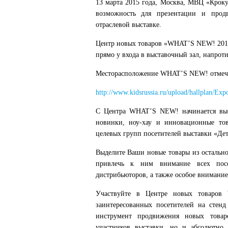
13 марта 2015 года, Москва, МВЦ «Крок
возможность для презентации и про
отраслевой выставке.
Центр новых товаров «WHAT’S NEW! 2015
прямо у входа в выставочный зал, напроти
Месторасположение WHAT’S NEW! отмече
http://www.kidsrussia.ru/upload/hallplan/
C Центра WHAT’S NEW! начинается выст
новинки, ноу-хау и инновационные тов
целевых групп посетителей выставки «Детс
Выделите Ваши новые товары из остально
привлечь к ним внимание всех посе
дистрибьюторов, а также особое внимание
Участвуйте в Центре новых товаро
заинтересованных посетителей на стен
инструмент продвижения новых товар
участников выставки, но и абсолютно