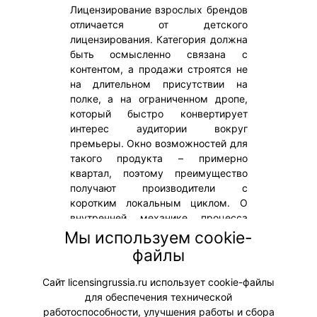
Лицензирование взрослых брендов
отличается от детского
лицензирования. Категория должна
быть осмысленно связана с
контентом, а продажи строятся не
на длительном присутствии на
полке, а на ограниченном дропе,
который быстро конвертирует
интерес аудитории вокруг
премьеры. Окно возможностей для
такого продукта – примерно
квартал, поэтому преимущество
получают производители с
коротким локальным циклом. О
внутренней механике процесса
работы со взрослыми брендами мы
Мы используем cookie-
поговорили с руководителем по
файлы
развитию контентных брендов Плюс
Студии Анной Советниковой.
Сайт licensingrussia.ru использует cookie-файлы
для обеспечения технической
#Интервью
работоспособности, улучшения работы и сбора