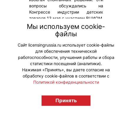
вопросы обсуждались на
Конгрессе индустрии детских
товаров 13 мая с участием ВЦИОМ,
РОМИР, ЦРПТ («Честный знак»),
Мы используем cookie-
АИДТ, RWB и «Детского мира». Об
файлы
основных выводах дискуссии
читайте в обзоре.
Сайт licensingrussia.ru использует cookie-файлы
для обеспечения технической
#Тренды
работоспособности, улучшения работы и сбора
статистики посещений (аналитики).
Нажимая «Принять», вы даете согласие на
обработку cookie-файлов в соответствии с
Политикой конфиденциальности
© "Вестник лицензионного рынка",
Принять
licensingrussia.ru, 2009-2026 12+