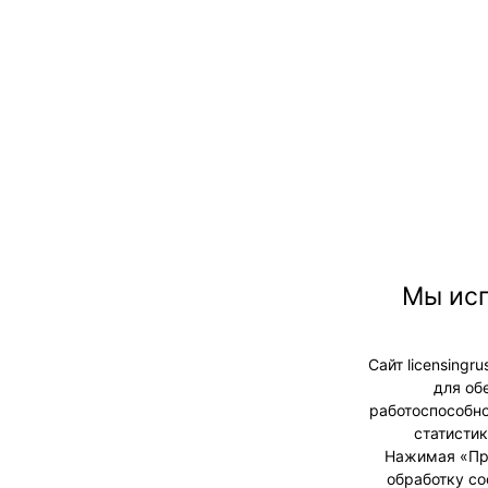
Мы исп
Сайт licensingr
для об
работоспособно
статистик
Нажимая «При
обработку co