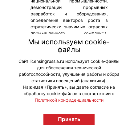
национальной промышленности,
демонстрации прорывных
разработок и оборудования,
определения векторов роста в
стратегически значимых отраслях
промышленного комплекса.
«Вестник» – информационный
Мы используем cookie-
партнер события. На мероприятии
файлы
будет распространяться новый
осенний выпуск журнала.
Сайт licensingrussia.ru использует cookie-файлы
для обеспечения технической
#Мероприятия
работоспособности, улучшения работы и сбора
статистики посещений (аналитики).
Нажимая «Принять», вы даете согласие на
обработку cookie-файлов в соответствии с
Политикой конфиденциальности
© "Вестник лицензионного рынка",
Принять
licensingrussia.ru, 2009-2026 12+