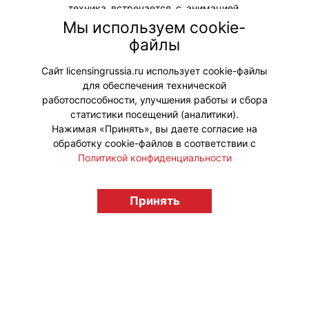
техника встречается с анимацией.
ГК «Русбизнесавто» представляет
Мы используем cookie-
новые модели спецтехники с
файлы
героями мультсериала «Ми-ми-
мишки».
Сайт licensingrussia.ru использует cookie-файлы
для обеспечения технической
#ПродвижениеБренда #Коллаборации
работоспособности, улучшения работы и сбора
статистики посещений (аналитики).
Нажимая «Принять», вы даете согласие на
обработку cookie-файлов в соответствии с
Политикой конфиденциальности
© "Вестник лицензионного рынка",
licensingrussia.ru, 2009-2026 12+
Принять