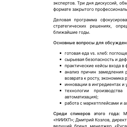
экспертов. Три дня дискуссий, об
формате закрытого профессиональ
Деловая программа сфокусиров
стратегических решениях, опр
ближайшие годы.
Основные вопросы для обсужден
готовая еда vs. хлеб: поглощ
сырьевая безопасность и деф
практические кейсы входа в 
анализ причин замедления р
возврата к росту, экономика
инновации в ингредиентах и 
технологии производства 
автоматизация);
работа с маркетплейсами и а
Среди спикеров этого года:
М
«НИИХП»; Дмитрий Козлов, директ
ведущий бренд менеджер «Русаг