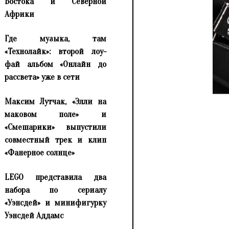
Востока и Северной
Африки
Где музыка, там
«Технолайк»: второй лоу-
фай альбом «Онлайн до
рассвета» уже в сети
Максим Лутчак, «Элли на
маковом поле» и
«Смешарики» выпустили
совместный трек и клип
«Фанерное солнце»
LEGO представила два
набора по сериалу
«Уэнсдей» и минифигурку
Уэнсдей Аддамс