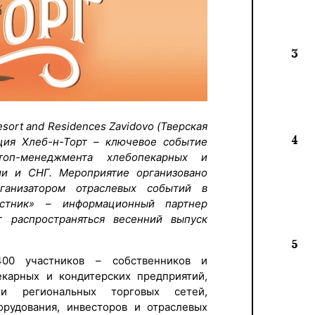
3
esort and Residences Zavidovo (Тверская
4
нция Хлеб-н-Торт – ключевое событие
оп-менеджмента хлебопекарных и
ии и СНГ. Мероприятие организовано
анизатором отраслевых событий в
стник» – информационный партнер
 распространяться весенний выпуск
5
00 участников – собственников и
екарных и кондитерских предприятий,
 и региональных торговых сетей,
орудования, инвесторов и отраслевых