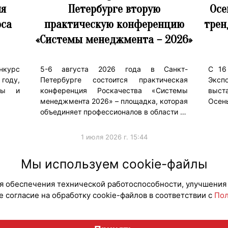
ия
Петербурге вторую
Осе
рса
практическую конференцию
трен
«Системы менеджмента – 2026»
нкурс
5-6 августа 2026 года в Санкт-
С 16
году,
Петербурге состоится практическая
Эксп
еры и
конференция Роскачества «Системы
выст
менеджмента 2026» – площадка, которая
Осен
объединяет профессионалов в области …
1 июля 2026 г. 15:44
#Мероприятия
#Мероп
Мы используем cookie-файлы
для обеспечения технической работоспособности, улучшения
 согласие на обработку cookie-файлов в соответствии с
Пол
Вестник лицензионного рынка", licensingrussia.ru, 2009-2026