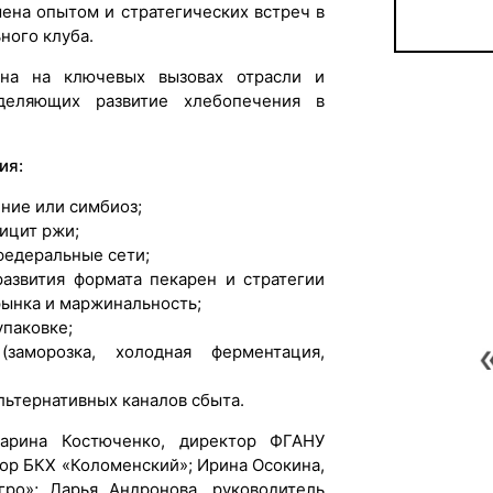
мена опытом и стратегических встреч в
ного клуба.
ана на ключевых вызовах отрасли и
еделяющих развитие хлебопечения в
ия:
ение или симбиоз;
ицит ржи;
федеральные сети;
азвития формата пекарен и стратегии
 рынка и маржинальность;
упаковке;
(заморозка, холодная ферментация,
льтернативных каналов сбыта.
арина Костюченко, директор ФГАНУ
ор БКХ «Коломенский»; Ирина Осокина,
ро»; Дарья Андронова, руководитель