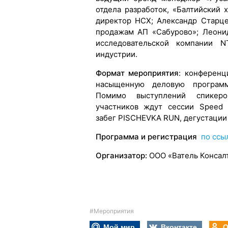
отдела разработок, «Балтийский 
директор НСХ; Александр Старце
продажам АП «Сабурово»; Леони
исследовательской компании 
индустрии.
Формат мероприятия
: конференц
насыщенную деловую программ
Помимо выступлений спикеро
участников ждут сессии Speed 
забег PISCHEVKA RUN, дегустации 
Программа и регистрация
по ссы
Организатор:
ООО «Ватель Консал
#Мероприятия
Мой мир
Вконтакте
О