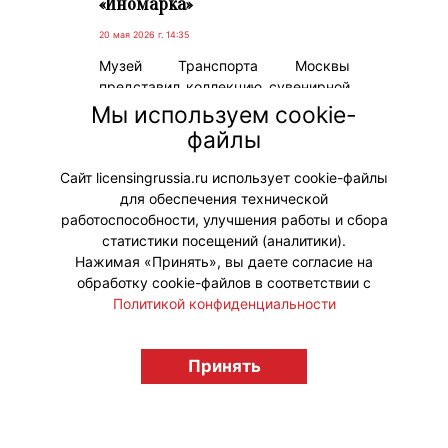
«Иномарка»
20 мая 2026 г. 14:35
Музей Транспорта Москвы
представил коллекцию сувенирной
продукции к выставке
Мы используем cookie-
«Иномарка». В линейку вошли
файлы
шопперы, поясные сумки, ремни,
картхолдеры, магниты и цепочки.
Сайт licensingrussia.ru использует cookie-файлы
для обеспечения технической
#Мерч
работоспособности, улучшения работы и сбора
статистики посещений (аналитики).
Нажимая «Принять», вы даете согласие на
обработку cookie-файлов в соответствии с
Политикой конфиденциальности
© "Вестник лицензионного рынка",
licensingrussia.ru, 2009-2026 12+
Принять