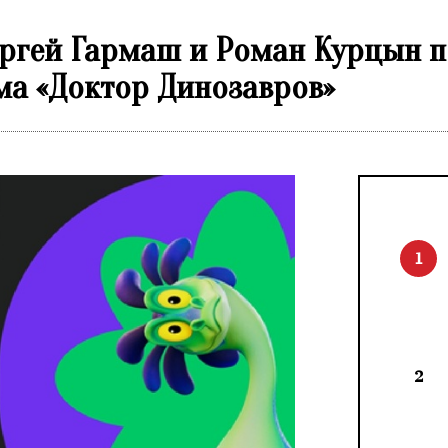
ергей Гармаш и Роман Курцын п
а «Доктор Динозавров»
1
2