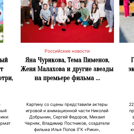
Российские новости
вый
Яна Чурикова, Тема Пименов,
т
Женя Малахова и другие звезды
э
отри,
на премьере фильма …
о
Картину со сцены представили актеры
22
вый
игровой и анимационной части Николай
пр
ики:
Добрынин, Сергей Федоров, Михаил
ормат
Черняк, Владимир Постников, создатели
фильма Илья Попов (ГК «Рики»,
к