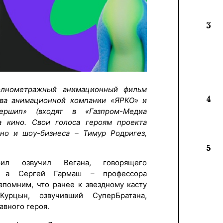
3
олнометражный анимационный фильм
4
тва анимационной компании «ЯРКО» и
ершип» (входят в «Газпром-Медиа
 кино. Свои голоса героям проекта
ино и шоу-бизнеса – Тимур Родригез,
5
ил озвучил Вегана, говорящего
а, а Сергей Гармаш – профессора
апомним, что ранее к звездному касту
урцын, озвучивший СуперБратана,
авного героя.