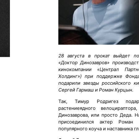
28 августа в прокат выйдет п
«Доктор Динозавров» производс
кинокомпании «Централ Партн
Холдинг») при поддержке Фонда
подарили звезды российского к
Сергей Гармаш и Роман Курцын.
Так, Тимур Родригез подар
растениеядного велоцираптор
Динозаврова, или просто Деда. Н
присоединился актер Роман К
популярного коуча и наставника гл