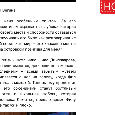
и Вегана:
я меня особенным опытом. За его
озитивом скрывается глубокая история
 своего места и способности оставаться
Озвучивать его было как разговаривать с
 верит, что мир – это классное место.
а островком позитива для меня».
 жизнь школьника Фила Динозаврова,
ссники смеются, девчонки не замечают,
следием» – всеми забытым музеем
чивается с ног на голову, когда Фил
ал... в мезозой. Теперь ему предстоит
е его союзниками станут болтливый
 отец и школьная любовь, которая
 боевика. Кажется, пришло время Филу
 так уж и плохо.