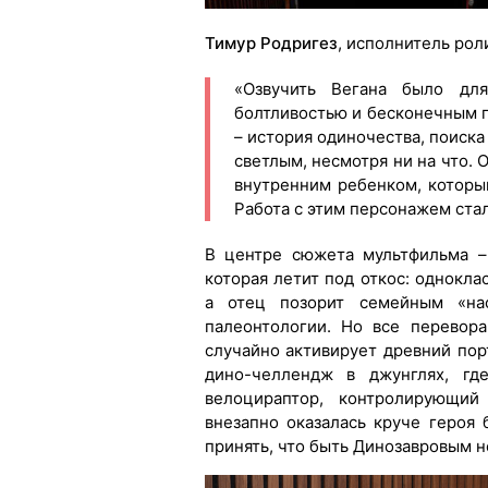
Тимур Родригез
, исполнитель рол
«Озвучить Вегана было дл
болтливостью и бесконечным п
– история одиночества, поиска
светлым, несмотря ни на что. 
внутренним ребенком, который
Работа с этим персонажем стал
В центре сюжета мультфильма –
которая летит под откос: однокла
а отец позорит семейным «на
палеонтологии. Но все перевора
случайно активирует древний порт
дино-челлендж в джунглях, гд
велоцираптор, контролирующий
внезапно оказалась круче героя
принять, что быть Динозавровым не