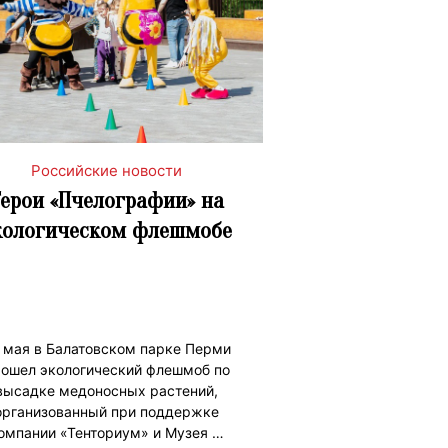
Российские новости
Герои «Пчелографии» на
кологическом флешмобе
 мая в Балатовском парке Перми
ошел экологический флешмоб по
высадке медоносных растений,
организованный при поддержке
омпании «Тенториум» и Музея …