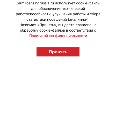
собравшихся какой Смешарик.
Сайт licensingrussia.ru использует cookie-файлы
для обеспечения технической
#ПродвижениеБренда
работоспособности, улучшения работы и сбора
статистики посещений (аналитики).
Нажимая «Принять», вы даете согласие на
обработку cookie-файлов в соответствии с
Политикой конфиденциальности
© "Вестник лицензионного рынка",
licensingrussia.ru, 2009-2026 12+
Принять