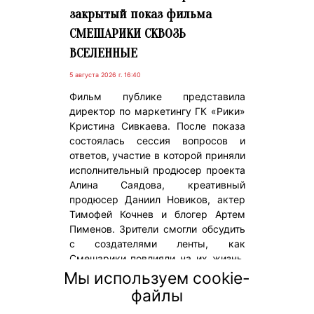
закрытый показ фильма
СМЕШАРИКИ СКВОЗЬ
ВСЕЛЕННЫЕ
5 августа 2026 г. 16:40
Фильм публике представила
директор по маркетингу ГК «Рики»
Кристина Сивкаева. После показа
состоялась сессия вопросов и
ответов, участие в которой приняли
исполнительный продюсер проекта
Алина Саядова, креативный
продюсер Даниил Новиков, актер
Тимофей Кочнев и блогер Артем
Пименов. Зрители смогли обсудить
с создателями ленты, как
Смешарики повлияли на их жизнь,
как в целом возникла идея
Мы используем cookie-
совместить игровое кино и
файлы
анимацию и, разумеется, кто из