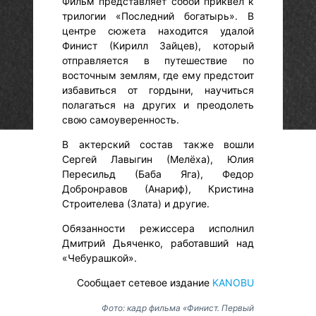
Фильм представляет собой приквел к
трилогии «Последний богатырь». В
центре сюжета находится удалой
Финист (Кирилл Зайцев), который
отправляется в путешествие по
восточным землям, где ему предстоит
избавиться от гордыни, научиться
полагаться на других и преодолеть
свою самоуверенность.
В актерский состав также вошли
Сергей Лавыгин (Мелёха), Юлия
Пересильд (Баба Яга), Федор
Добронравов (Анариф), Кристина
Строителева (Злата) и другие.
Обязанности режиссера исполнил
Дмитрий Дьяченко, работавший над
«Чебурашкой».
Сообщает сетевое издание
KANOBU
Фото: кадр фильма «Финист. Первый