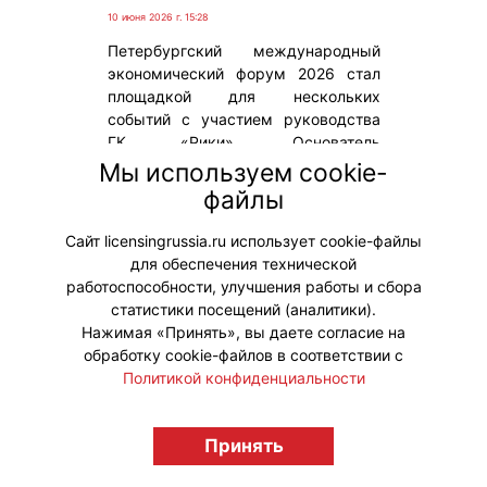
10 июня 2026 г. 15:28
Петербургский международный
экономический форум 2026 стал
площадкой для нескольких
событий с участием руководства
ГК «Рики». Основатель
холдинга Илья Попов и
Мы используем cookie-
генеральный директор Юлия
файлы
Немчина приняли участие в
дискуссиях форума.
Сайт licensingrussia.ru использует cookie-файлы
для обеспечения технической
#ПродвижениеБренда
работоспособности, улучшения работы и сбора
статистики посещений (аналитики).
Нажимая «Принять», вы даете согласие на
обработку cookie-файлов в соответствии с
Политикой конфиденциальности
© "Вестник лицензионного рынка",
licensingrussia.ru, 2009-2026 12+
Принять