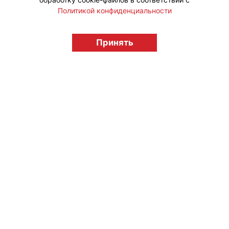
Политикой конфиденциальности
© "Вестник лицензионного рынка",
licensingrussia.ru, 2009-2026 12+
Принять