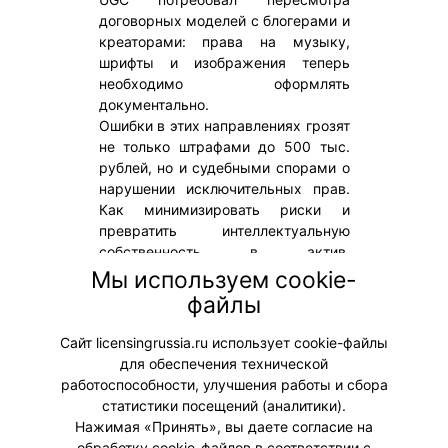
договорных моделей с блогерами и
креаторами: права на музыку,
шрифты и изображения теперь
необходимо оформлять
документально.
Ошибки в этих направлениях грозят
не только штрафами до 500 тыс.
рублей, но и судебными спорами о
нарушении исключительных прав.
Как минимизировать риски и
превратить интеллектуальную
собственность в актив,
рассказывает Яна Долинина,
Мы используем cookie-
директор по PR и маркетингу
файлы
юридической компании «Медиа-
НН».
Сайт licensingrussia.ru использует cookie-файлы
для обеспечения технической
#Интервью #ЮридическиеВопросы
работоспособности, улучшения работы и сбора
статистики посещений (аналитики).
Нажимая «Принять», вы даете согласие на
обработку cookie-файлов в соответствии с