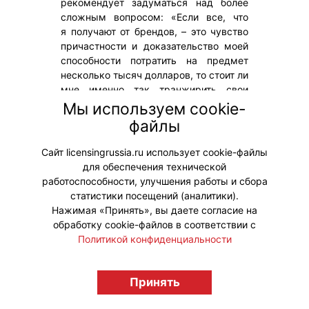
рекомендует задуматься над более
сложным вопросом: «Если все, что
я получают от брендов, – это чувство
причастности и доказательство моей
способности потратить на предмет
несколько тысяч долларов, то стоит ли
мне именно так транжирить свои
деньги?»
Мы используем cookie-
файлы
С ней согласна и Екатерина Шуйкина –
коммерческий директор The Blueprint
Сайт licensingrussia.ru использует cookie-файлы
и с недавних пор счастливая
для обеспечения технической
обладательница белой юбки Limé
работоспособности, улучшения работы и сбора
с цветочными аппликациями. «Будь
статистики посещений (аналитики).
у меня бюджет на новую коллекцию
Нажимая «Принять», вы даете согласие на
Prada, купила бы я такую
обработку cookie-файлов в соответствии с
непрактичную вещь, только чтобы
Политикой конфиденциальности
подчеркнуть статус? Не думаю.
А своей юбкой я довольна: качество
меня устраивает, в гардероб
Принять
вписывается, в тренд – тоже.
И экономит бюджет».