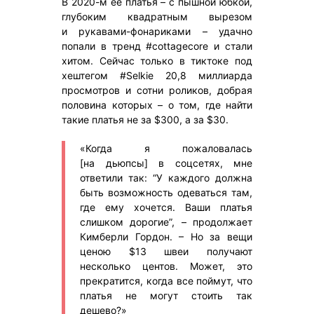
В 2020-м ее платья – с пышной юбкой,
глубоким квадратным вырезом
и рукавами-фонариками – удачно
попали в тренд #cottagecore и стали
хитом. Сейчас только в тиктоке под
хештегом #Selkie 20,8 миллиарда
просмотров и сотни роликов, добрая
половина которых – о том, где найти
такие платья не за $300, а за $30.
«Когда я пожаловалась
[на дьюпсы] в соцсетях, мне
ответили так: “У каждого должна
быть возможность одеваться там,
где ему хочется. Ваши платья
слишком дорогие”, – продолжает
Кимберли Гордон. – Но за вещи
ценою $13 швеи получают
несколько центов. Может, это
прекратится, когда все поймут, что
платья не могут стоить так
дешево?»