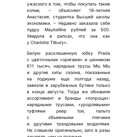
ужасного в том, чтобы покупать такие
копии, – объясняет 18-летняя
Анастасия, студентка Высшей школы
экономики. – Недавно заказала себе
пудру Maybelline рублей за 500.
Увидела в рилсах, что она как
у Charlotte Tilbury».
Белую расклешенную юбку Prada
с цветочными «оригами» и ценником
€11 тысяч, нарядные трусы Miu Miu
и другие хиты сезона, показанные
на подиуме еще полгода назад,
завезли в зарубежные бутики только
в конце августа. Тогда же обновили
ассортимент и бренды «попроще»:
нарядными трусами, «уродливыми»
туфлями peep toe, пальто
с объемными плечами
и другими трендовыми моделями.
Не слишком оригинально, зато в разы
дешевле, чем на подиуме.