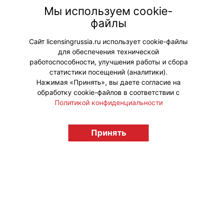
веселей: на телеканале
Мы используем cookie-
«Мультиландия» выходят новые
файлы
выпуски мультсериала «Маугли и
Акира. Новые приключения».
Сайт licensingrussia.ru использует cookie-файлы
для обеспечения технической
#ПродвижениеБренда
работоспособности, улучшения работы и сбора
статистики посещений (аналитики).
Нажимая «Принять», вы даете согласие на
обработку cookie-файлов в соответствии с
Политикой конфиденциальности
© "Вестник лицензионного рынка",
licensingrussia.ru, 2009-2026 12+
Принять