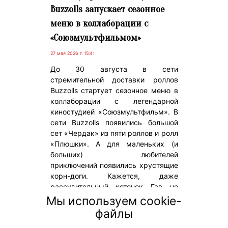
Buzzolls запускает сезонное
меню в коллаборации с
«Союзмультфильмом»
27 мая 2026 г. 15:41
До 30 августа в сети
стремительной доставки роллов
Buzzolls стартует сезонное меню в
коллаборации с легендарной
киностудией «Союзмультфильм». В
сети Buzzolls появились большой
сет «Чердак» из пяти роллов и ролл
«Плюшки». А для маленьких (и
больших) любителей
приключений появились хрустящие
корн-доги. Кажется, даже
рассудительный котенок Гав не
устоял бы перед такой закуской и
Мы используем cookie-
обязательно позвал бы друга
файлы
разделить ее «в самом укромном