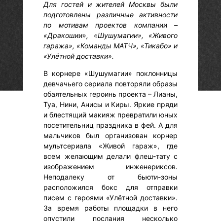
Для гостей и жителей Москвы были
подготовлены различные активности
по мотивам проектов компании –
«Дракошии», «Шушумагии», «Живого
гаража», «Команды МАТЧ», «Тикабо» и
«Улётной доставки».
В корнере «Шушумагии» поклонницы
девчачьего сериала повторяли образы
обаятельных героинь проекта – Лианы,
Туа, Нини, Анисы и Киры. Яркие пряди
и блестящий макияж превратили юных
посетительниц праздника в фей. А для
мальчиков был организован корнер
мультсериала «Живой гараж», где
всем желающим делали флеш-тату с
изображением инженериксов.
Неподалеку от бьюти-зоны
расположился бокс для отправки
писем с героями «Улётной доставки».
За время работы площадки в него
опустили послания несколько