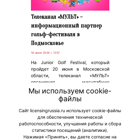
Телеканал «МУЛЬТ» –
информационный партнер
гольф-фестиваля в
Подмосковье
18 июня 2026 г. 12:57
На Junior Golf Festival, который
пройдет 20 июня в Московской
области, телеканал «МУЛЬТ»
организует масштабную
развлекательную программу с
Мы используем cookie-
участием героев популярных
файлы
мультсериалов «Лео и Тиг» и «Ми-
ми-мишки».
Сайт licensingrussia.ru использует cookie-файлы
для обеспечения технической
#ПродвижениеБренда
работоспособности, улучшения работы и сбора
статистики посещений (аналитики).
Нажимая «Принять», вы даете согласие на