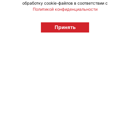
обработку cookie-файлов в соответствии с
Политикой конфиденциальности
© "Вестник лицензионного рынка",
licensingrussia.ru, 2009-2026 12+
Принять