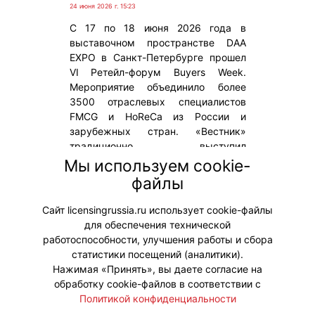
24 июня 2026 г. 15:23
С 17 по 18 июня 2026 года в
выставочном пространстве DAA
EXPO в Санкт-Петербурге прошел
VI Ретейл-форум Buyers Week.
Мероприятие объединило более
3500 отраслевых специалистов
FMCG и HoReCa из России и
зарубежных стран. «Вестник»
традиционно выступил
информационным партнером
Мы используем cookie-
события. На мероприятии
файлы
распространялся весенний выпуск
журнала.
Сайт licensingrussia.ru использует cookie-файлы
для обеспечения технической
#Мероприятия
работоспособности, улучшения работы и сбора
статистики посещений (аналитики).
Нажимая «Принять», вы даете согласие на
обработку cookie-файлов в соответствии с
Политикой конфиденциальности