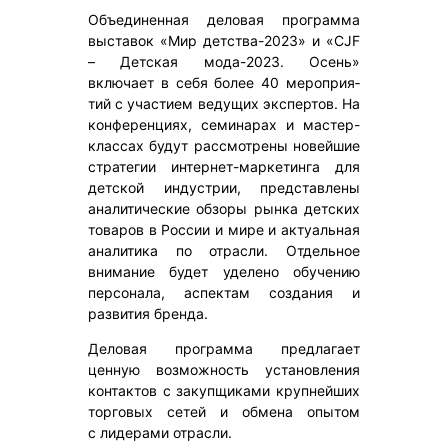
Объединен­ная деловая программа
выставок «Мир детства-​2023» и «CJF
– Детская мода-​2023. Осень»
включает в себя более 40 мероприя­
тий с участием ведущих экспертов. На
конферен­циях, семинарах и мастер-​
классах будут рассмотрены новейшие
стратегии интернет-​маркетинга для
детской индустрии, представ­лены
аналити­чес­кие обзоры рынка детских
товаров в России и мире и актуаль­ная
аналитика по отрасли. Отдельное
внимание будет уделено обучению
персонала, аспектам создания и
развития бренда.
Деловая программа предлагает
ценную возможность установ­ле­ния
контактов с закупщи­ками крупней­ших
торговых сетей и обмена опытом
с лидерами отрасли.