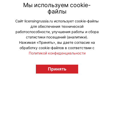
информационным партнером
Мы используем cookie-
события. На мероприятии
файлы
распространялся весенний выпуск
журнала.
Сайт licensingrussia.ru использует cookie-файлы
для обеспечения технической
#Мероприятия
работоспособности, улучшения работы и сбора
статистики посещений (аналитики).
Нажимая «Принять», вы даете согласие на
обработку cookie-файлов в соответствии с
Политикой конфиденциальности
© "Вестник лицензионного рынка",
licensingrussia.ru, 2009-2026 12+
Принять