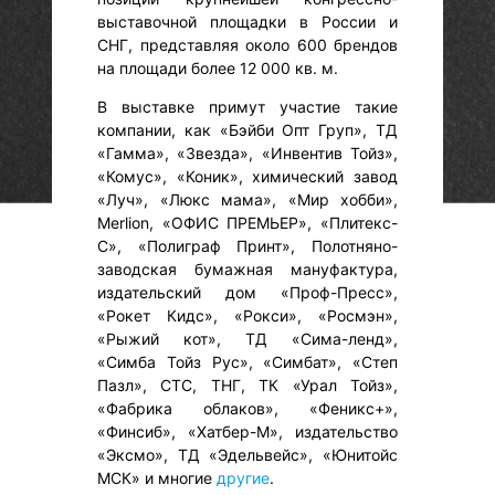
выставоч­ной площадки в России и
СНГ, представляя около 600 брендов
на площади более 12 000 кв. м.
В выставке примут участие такие
компании, как «Бэйби Опт Груп», ТД
«Гамма», «Звезда», «Инвентив Тойз»,
«Комус», «Коник», химический завод
«Луч», «Люкс мама», «Мир хобби»,
Merlion, «ОФИС ПРЕМЬЕР», «Плитекс-
С», «Полиграф Принт», Полотняно-​
заводская бумажная мануфактура,
издатель­ский дом «Проф-Пресс»,
«Рокет Кидс», «Рокси», «Росмэн»,
«Рыжий кот», ТД «Сима-ленд»,
«Симба Тойз Рус», «Симбат», «Степ
Пазл», СТС, ТНГ, ТК «Урал Тойз»,
«Фабрика облаков», «Феникс+»,
«Финсиб», «Хатбер-М», издатель­ство
«Эксмо», ТД «Эдельвейс», «Юнитойс
МСК» и многие
другие
.