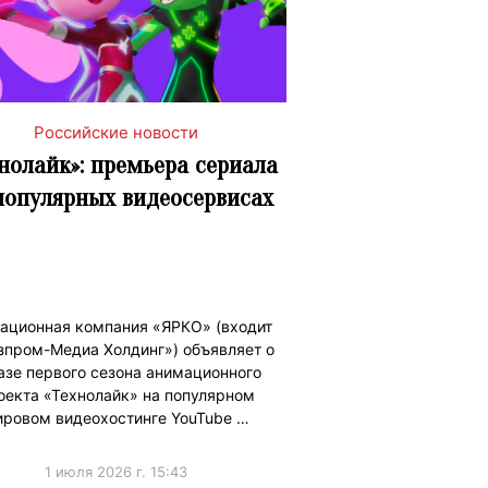
Российские новости
нолайк»: премьера сериала
популярных видеосервисах
ационная компания «ЯРКО» (входит
зпром-Медиа Холдинг») объявляет о
азе первого сезона анимационного
оекта «Технолайк» на популярном
ровом видеохостинге YouTube …
1 июля 2026 г. 15:43