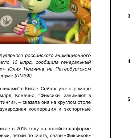
3
пулярного российского анимационного
4
тигло 16 млрд, сообщила генеральный
ки» Юлия Немчина на Петербургском
оруме (ПМЭФ).
ксиками” в Китае. Сейчас уже огромное
млрд. Конечно, “Фиксики” занимают в
5
инги», – сказала она на круглом столе
ународная кооперация и экспортные
итае в 2015 году на онлайн-платформе
овый, пятый по счету, сезон «Фиксиков»