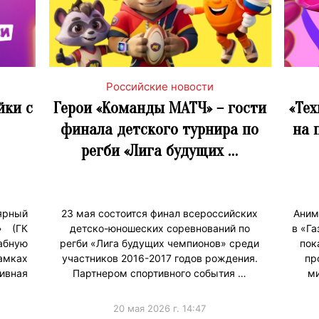
Российские новости
йки с
Герои «Команды МАТЧ» – гости
«Тех
финала детского турнира по
на 
регби «Лига будущих …
ярный
23 мая состоится финал всероссийских
Аним
» (ГК
детско-юношеских соревнований по
в «Га
бную
регби «Лига будущих чемпионов» среди
пок
амках
участников 2016-2017 годов рождения.
пр
ивная
Партнером спортивного события …
ми
20 мая 2026 г. 14:47