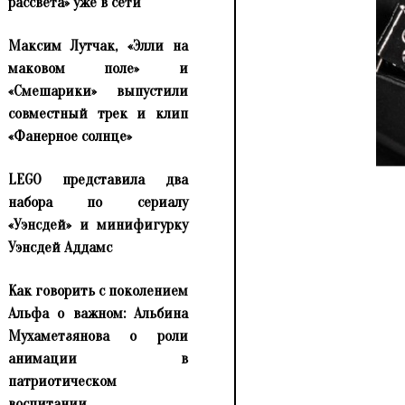
рассвета» уже в сети
Максим Лутчак, «Элли на
маковом поле» и
«Смешарики» выпустили
совместный трек и клип
«Фанерное солнце»
LEGO представила два
набора по сериалу
«Уэнсдей» и минифигурку
Уэнсдей Аддамс
Как говорить с поколением
Альфа о важном: Альбина
Мухаметзянова о роли
анимации в
патриотическом
воспитании