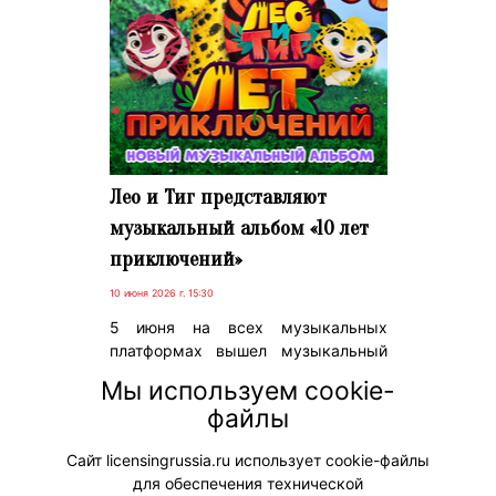
Лео и Тиг представляют
музыкальный альбом «10 лет
приключений»
10 июня 2026 г. 15:30
5 июня на всех музыкальных
платформах вышел музыкальный
альбом «10 лет приключений».
Мы используем cookie-
Выход приурочен к 10-летию
файлы
анимационного сериала «Лео и Тиг»
медиахолдинга «Цифровое
Сайт licensingrussia.ru использует cookie-файлы
Телевидение».
для обеспечения технической