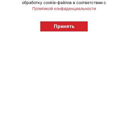
обработку cookie-файлов в соответствии с
Политикой конфиденциальности
© "Вестник лицензионного рынка",
licensingrussia.ru, 2009-2026 12+
Принять