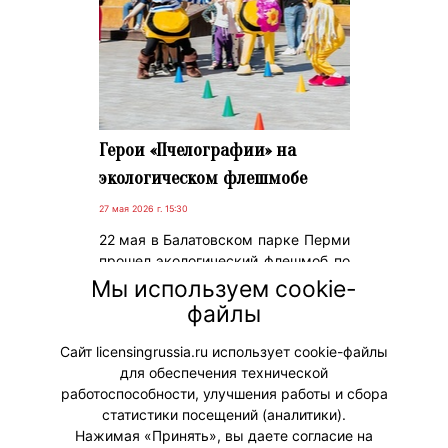
Герои «Пчелографии» на
экологическом флешмобе
27 мая 2026 г. 15:30
22 мая в Балатовском парке Перми
прошел экологический флешмоб по
высадке медоносных растений,
Мы используем cookie-
организованный при поддержке
файлы
компании «Тенториум» и Музея
Северного пчеловодства.
Сайт licensingrussia.ru использует cookie-файлы
для обеспечения технической
#ПродвижениеБренда
работоспособности, улучшения работы и сбора
статистики посещений (аналитики).
Нажимая «Принять», вы даете согласие на