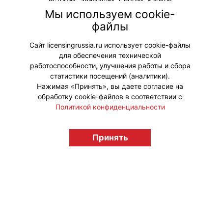
историк анимации Сергей Капков
представил новую книгу – «В Союзе
Мы используем cookie-
с мультфильмами. О связи времени
файлы
и кино, о судьбах и
мультипликации».
Сайт licensingrussia.ru использует cookie-файлы
для обеспечения технической
#ПродвижениеБренда
работоспособности, улучшения работы и сбора
статистики посещений (аналитики).
Нажимая «Принять», вы даете согласие на
обработку cookie-файлов в соответствии с
Политикой конфиденциальности
© "Вестник лицензионного рынка",
licensingrussia.ru, 2009-2026 12+
Принять