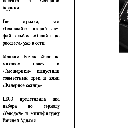
Востока и Северной
Африки
Где музыка, там
«Технолайк»: второй лоу-
фай альбом «Онлайн до
рассвета» уже в сети
Максим Лутчак, «Элли на
маковом поле» и
«Смешарики» выпустили
совместный трек и клип
«Фанерное солнце»
LEGO представила два
набора по сериалу
«Уэнсдей» и минифигурку
Уэнсдей Аддамс