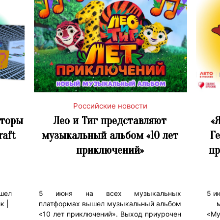
Российские новости
сторы
Лео и Тиг представляют
«
raft
музыкальный альбом «10 лет
Г
приключений»
пр
ошел
5 июня на всех музыкальных
5 и
к |
платформах вышел музыкальный альбом
«10 лет приключений». Выход приурочен
«Му