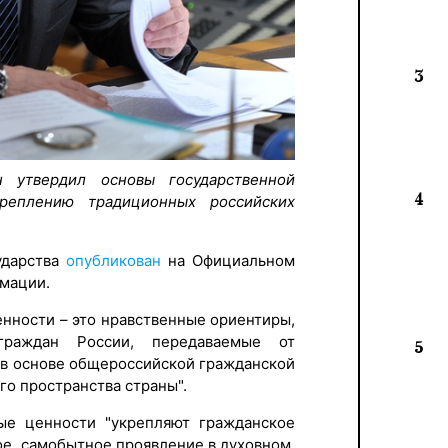
3
 утвердил основы государственной
4
реплению традиционных российских
ударства
опубликован
на Официальном
мации.
енности – это нравственные ориентиры,
граждан России, передаваемые от
5
 в основе общероссийской гражданской
го пространства страны".
ные ценности "укрепляют гражданское
ое, самобытное проявление в духовном,