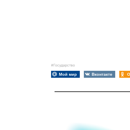
#Государство
Мой мир
Вконтакте
О