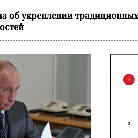
аз об укреплении традиционных
остей
1
2