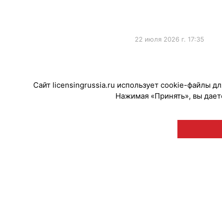
22 июля 2026 г. 17:35
#ПродвижениеБренда
Сайт licensingrussia.ru использует cookie-файлы 
Нажимая «Принять», вы даете
© "