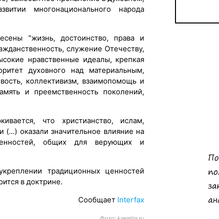
звитии многонационального народа
сены "жизнь, достоинство, права и
ражданственность, служение Отечеству,
высокие нравственные идеалы, крепкая
иоритет духовного над материальным,
ивость, коллективизм, взаимопомощь и
память и преемственность поколений,
ивается, что христианство, ислам,
 (...) оказали значительное влияние на
ценностей, общих для верующих и
укреплении традиционных ценностей
рится в доктрине.
Сообщает
Interfax
Фото: kremlin.ru