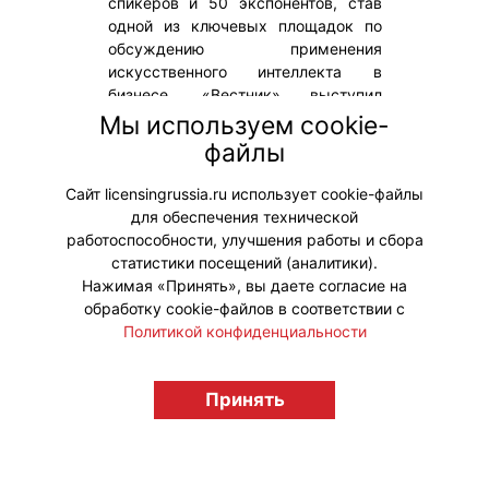
спикеров и 50 экспонентов, став
одной из ключевых площадок по
обсуждению применения
искусственного интеллекта в
бизнесе. «Вестник» выступил
информационным партнером
Мы используем cookie-
мероприятия. Участники и гости
файлы
конференции получили весенний
выпуск журнала.
Сайт licensingrussia.ru использует cookie-файлы
для обеспечения технической
#Мероприятия
работоспособности, улучшения работы и сбора
статистики посещений (аналитики).
Нажимая «Принять», вы даете согласие на
обработку cookie-файлов в соответствии с
Политикой конфиденциальности
© "Вестник лицензионного рынка",
licensingrussia.ru, 2009-2026 12+
Принять