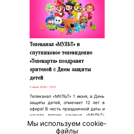
Телеканал «МУЛЬТ» и
спутниковое телевидение
«Телекарта» поздравят
зрителей с Днем защиты
детей
3 июня 2026 г. 15:31
Телеканал «МУЛЬТ» 1 июня, в День
защиты детей, отмечает 12 лет в
эфире! В честь праздничной даты и
начала летних каникул «МУЛЬТ»
вместе со спутниковым
Мы используем cookie-
телевидением «Телекарта» (ГК
файлы
«Орион») покажет свои самые