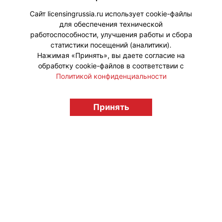
яркие проекты!
Сайт licensingrussia.ru использует cookie-файлы
для обеспечения технической
#ПродвижениеБренда
работоспособности, улучшения работы и сбора
статистики посещений (аналитики).
Нажимая «Принять», вы даете согласие на
обработку cookie-файлов в соответствии с
Политикой конфиденциальности
© "Вестник лицензионного рынка",
licensingrussia.ru, 2009-2026 12+
Принять