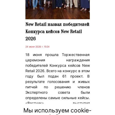
New Retail назвал победителей
Конкурса кейсов New Retail
2026
24 июня 2026 г. 15:24
18 июня прошла Торжественная
церемония награждения
победителей Конкурса кейсов New
Retail 2026. Всего на конкурс в этом
году был подан 61 проект. В
результате голосования и живых
питчей по решению членов
Экспертного совета были
определены самые сильные кейсы.
«Вестник» выступил
информационным партнером
Мы используем cookie-
события. На мероприятии