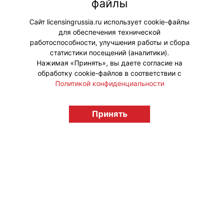
файлы
распространялся весенний выпуск
журнала.
Сайт licensingrussia.ru использует cookie-файлы
для обеспечения технической
#Мероприятия
работоспособности, улучшения работы и сбора
статистики посещений (аналитики).
Нажимая «Принять», вы даете согласие на
обработку cookie-файлов в соответствии с
Политикой конфиденциальности
© "Вестник лицензионного рынка",
licensingrussia.ru, 2009-2026 12+
Принять