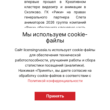
впервые прошел в Креативном
кластере видеоигр и анимации в
Сколково. ГК «Рики» на правах
генерального партнера Слета
аниматоров 2026 группа компаний
«Рики» обеспечила ключевую часть
делового трека, проведя более
Мы используем cookie-
десяти профильных сессий,
файлы
презентаций проектов и
практических воркшопов.
Сайт licensingrussia.ru использует cookie-файлы
для обеспечения технической
#ПродвижениеБренда
работоспособности, улучшения работы и сбора
статистики посещений (аналитики).
Нажимая «Принять», вы даете согласие на
обработку cookie-файлов в соответствии с
Политикой конфиденциальности
© "Вестник лицензионного рынка",
licensingrussia.ru, 2009-2026 12+
Принять