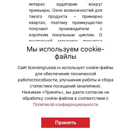
интерес аудитории вокруг
премьеры. Окно возможностей для
такого продукта – примерно
квартал, поэтому преимущество
получают производители с
коротким локальным циклом. О
внутренней механике процесса
работы со взрослыми брендами мы
Мы используем cookie-
поговорили с руководителем по
файлы
развитию контентных брендов Плюс
Студии Анной Советниковой.
Сайт licensingrussia.ru использует cookie-файлы
для обеспечения технической
#Интервью
работоспособности, улучшения работы и сбора
статистики посещений (аналитики).
Нажимая «Принять», вы даете согласие на
обработку cookie-файлов в соответствии с
Политикой конфиденциальности
© "Вестник лицензионного рынка",
licensingrussia.ru, 2009-2026 12+
Принять