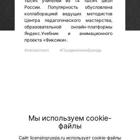
тысяч учителей из 14 тысяч школ
России. Популярность обусловлена
коллаборацией ведущих методистов
Центра педагогического мастерства,
образовательной онлайн-платформы
Яндекс.Учебник и анимационного
проекта «Фиксики».
#edutainment
#ПродвижениеБренда
Мы используем cookie-
файлы
© "Вестник лицензионного рынка",
licensingrussia.ru, 2009-2026 12+
Сайт licensingrussia.ru использует cookie-файлы