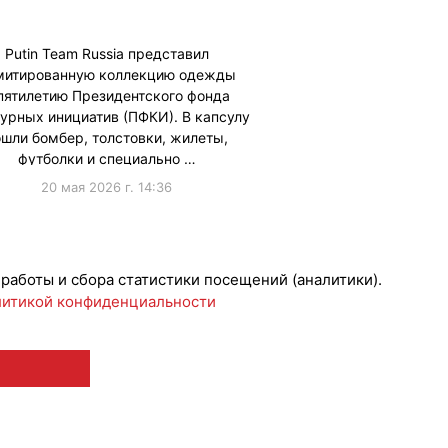
Putin Team Russia представил
митированную коллекцию одежды
пятилетию Президентского фонда
турных инициатив (ПФКИ). В капсулу
ошли бомбер, толстовки, жилеты,
футболки и специально …
20 мая 2026 г. 14:36
борации
 работы и сбора статистики посещений (аналитики).
итикой конфиденциальности
 12+