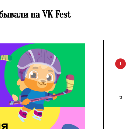
бывали на VK Fest
1
2