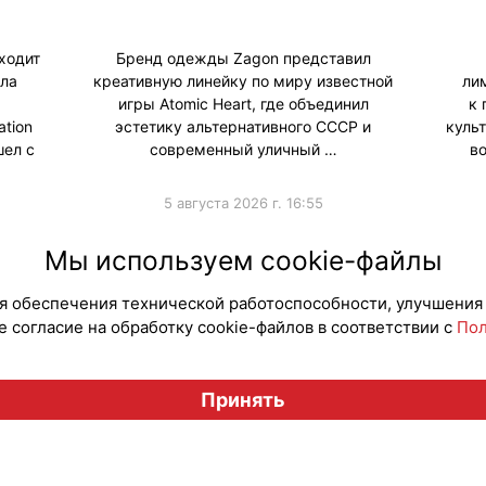
ходит
Бренд одежды Zagon представил
ала
креативную линейку по миру известной
ли
игры Atomic Heart, где объединил
к 
tion
эстетику альтернативного СССР и
куль
шел с
современный уличный …
в
5 августа 2026 г. 16:55
#ПродвижениеБренда
#Коллаборации
#Колла
Мы используем cookie-файлы
для обеспечения технической работоспособности, улучшения
 согласие на обработку cookie-файлов в соответствии с
Пол
Вестник лицензионного рынка", licensingrussia.ru, 2009-2026
Принять