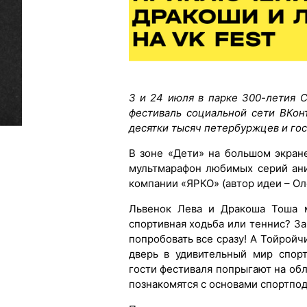
3 и 24 июля в парке 300-летия 
фестиваль социальной сети ВКон
десятки тысяч петербуржцев и гос
В зоне «Дети» на большом экран
мультмарафон любимых серий ан
компании «ЯРКО» (автор идеи – Ол
Львенок Лева и Дракоша Тоша м
спортивная ходьба или теннис? З
попробовать все сразу! А Тойрой
дверь в удивительный мир спор
гости фестиваля попрыгают на обл
познакомятся с основами спортпод