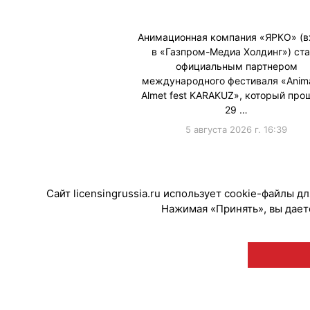
Анимационная компания «ЯРКО» (в
в «Газпром-Медиа Холдинг») ст
официальным партнером
международного фестиваля «Anima
Almet fest KARAKUZ», который про
29 …
5 августа 2026 г. 16:39
#ПродвижениеБренда
Сайт licensingrussia.ru использует cookie-файлы 
Нажимая «Принять», вы даете
© "