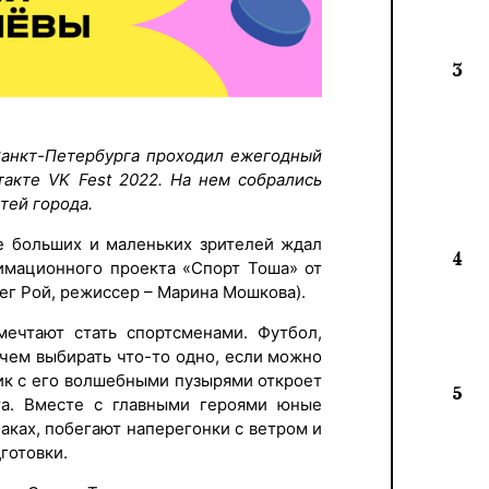
3
Санкт-Петербурга проходил ежегодный
такте VK Fest 2022. На нем собрались
тей города.
е больших и маленьких зрителей ждал
4
имационного проекта «Спорт Тоша» от
ег Рой, режиссер – Марина Мошкова).
ечтают стать спортсменами. Футбол,
ачем выбирать что-то одно, если можно
чик с его волшебными пузырями откроет
5
та. Вместе с главными героями юные
аках, побегают наперегонки с ветром и
готовки.