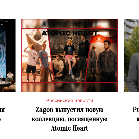
Российские новости
ия
Zagon выпустил новую
P
е
коллекцию, посвященную
Atomic Heart