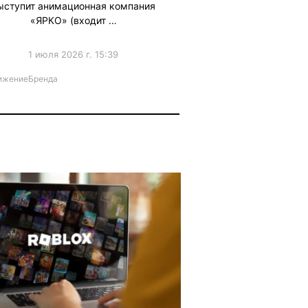
ыступит анимационная компания
«ЯРКО» (входит …
1 июля 2026 г. 15:39
ижениеБренда