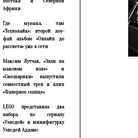
Востока и Северной
Африки
Где музыка, там
«Технолайк»: второй лоу-
фай альбом «Онлайн до
рассвета» уже в сети
Максим Лутчак, «Элли на
маковом поле» и
«Смешарики» выпустили
совместный трек и клип
«Фанерное солнце»
LEGO представила два
набора по сериалу
«Уэнсдей» и минифигурку
Уэнсдей Аддамс