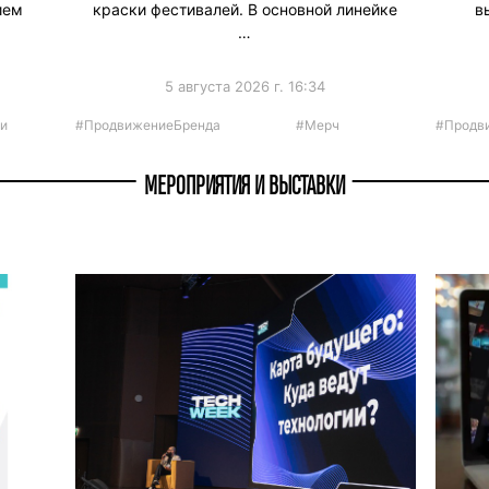
ием
краски фестивалей. В основной линейке
в
…
5 августа 2026 г. 16:34
и
#ПродвижениеБренда
#Мерч
#Продв
МЕРОПРИЯТИЯ И ВЫСТАВКИ