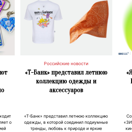
Российские новости
ают
«Т-Банк» представил летнюю
«
коллекцию одежды и
по
аксессуаров
ходит
«Т-Банк» представил летнюю коллекцию
Со
ляет о
одежды, в которой соединил подиумные
«ЗИ
ией
тренды, любовь к природе и яркие
ки