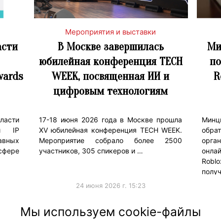
Мероприятия и выставки
асти
В Москве завершилась
Ми
юбилейная конференция TECH
по
wards
WEEK, посвященная ИИ и
R
цифровым технологиям
асти
17-18 июня 2026 года в Москве прошла
Минц
ти IP
XV юбилейная конференция TECH WEEK.
обра
лавных
Мероприятие собрало более 2500
орга
фере
участников, 305 спикеров и …
онла
Robl
пол
собл
24 июня 2026 г. 15:23
#Мероприятия
#Законо
Мы используем cookie-файлы