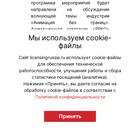
программа мероприятия будет
направлена на обсуждение
волнующей темы индустрии
«Анимация без границ».
Анимационная компания «ЯРКО»
(входит в «Газпром-Медиа
Мы используем cookie-
Холдинг») – один из ключевых
файлы
партнеров ежегодного масштабного
события.
Сайт licensingrussia.ru использует cookie-файлы
для обеспечения технической
#ПродвижениеБренда
работоспособности, улучшения работы и сбора
статистики посещений (аналитики).
Нажимая «Принять», вы даете согласие на
обработку cookie-файлов в соответствии с
Политикой конфиденциальности
© "Вестник лицензионного рынка",
licensingrussia.ru, 2009-2026 12+
Принять