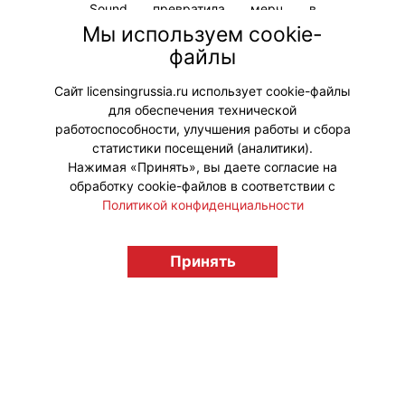
Sound превратила мерч в
продолжение собственной
Мы используем cookie-
концепции, построенной вокруг
файлы
культуры аналогового
прослушивания музыки.
Сайт licensingrussia.ru использует cookie-файлы
для обеспечения технической
#Мерч
работоспособности, улучшения работы и сбора
статистики посещений (аналитики).
Нажимая «Принять», вы даете согласие на
обработку cookie-файлов в соответствии с
Политикой конфиденциальности
© "Вестник лицензионного рынка",
Принять
licensingrussia.ru, 2009-2026 12+