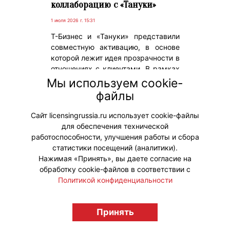
коллаборацию с «Тануки»
1 июля 2026 г. 15:31
Т-Бизнес и «Тануки» представили
совместную активацию, в основе
которой лежит идея прозрачности в
отношениях с клиентами. В рамках
коллаборации бренды запустили
Мы используем cookie-
специальный сет, концепция
файлы
которого построена вокруг
метафоры открытости бизнеса.
Сайт licensingrussia.ru использует cookie-файлы
для обеспечения технической
#Коллаборации
работоспособности, улучшения работы и сбора
статистики посещений (аналитики).
Нажимая «Принять», вы даете согласие на
обработку cookie-файлов в соответствии с
Политикой конфиденциальности
© "Вестник лицензионного рынка",
licensingrussia.ru, 2009-2026 12+
Принять