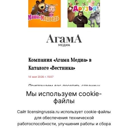
Компания «Агама Медиа» в
Каталоге «Вестника»
14 мая 2026 г. 15:07
Приглашаем вас посетить страницу
новой компании в Каталоге –
Мы используем cookie-
«Агама Медиа» и познакомиться с
файлы
ее брендами: «Маша и Медведь» и
«Маша и Медведь. Друзья».
Сайт licensingrussia.ru использует cookie-файлы
для обеспечения технической
#НовыеЛицензии #НовостиКаталога
работоспособности, улучшения работы и сбора