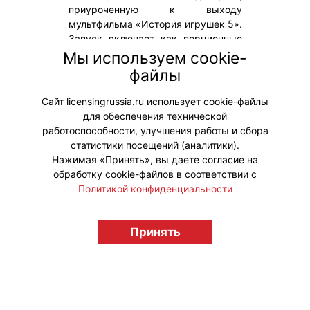
приуроченную к выходу
мультфильма «История игрушек 5».
Запуск включает как порционные
виды мороженого, так и
Мы используем cookie-
тематические торты с
файлы
персонажами франшизы «История
игрушек».
Сайт licensingrussia.ru использует cookie-файлы
для обеспечения технической
#Коллаборации
работоспособности, улучшения работы и сбора
статистики посещений (аналитики).
Нажимая «Принять», вы даете согласие на
обработку cookie-файлов в соответствии с
Политикой конфиденциальности
© "Вестник лицензионного рынка",
licensingrussia.ru, 2009-2026 12+
Принять