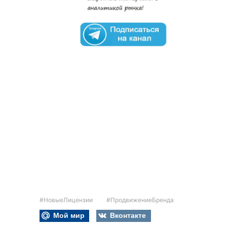
#НовыеЛицензии
#ПродвижениеБренда
Мой мир
Вконтакте