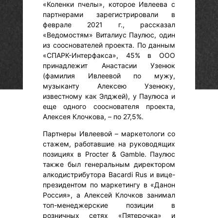
«Коленки пчелы», которое Ивлеева с
партнерами зарегистрировали в
феврале 2021 г., рассказал
«Ведомостям» Виталиус Паулюс, один
из сооснователей проекта. По данным
«СПАРК-Интерфакса», 45% в ООО
принадлежит Анастасии Узенюк
(фамилия Ивлеевой по мужу,
музыканту Алексею Узенюку,
известному как Элджей), у Паулюса и
еще одного сооснователя проекта,
Алексея Клочкова, – по 27,5%.
Партнеры Ивлеевой – маркетологи со
стажем, работавшие на руководящих
позициях в Procter & Gamble. Паулюс
также был генеральным директором
алкодистрибутора Bacardi Rus и вице-
президентом по маркетингу в «Данон
Россия», а Алексей Клочков занимал
топ-менеджерские позиции в
розничных сетях «Пятерочка» и