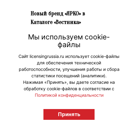
Новый бренд «ЯРКО» в
Каталоге «Вестника»
18 июня 2026 г. 13:33
Мы используем cookie-
Предлагаем вам посетить страницу
файлы
нового бренда от анимационной
компании «ЯРКО» – «Технолайк».
Сайт licensingrussia.ru использует cookie-файлы
для обеспечения технической
#НовыеЛицензии #НовостиКаталога
работоспособности, улучшения работы и сбора
статистики посещений (аналитики).
Нажимая «Принять», вы даете согласие на
обработку cookie-файлов в соответствии с
Политикой конфиденциальности
© "Вестник лицензионного рынка",
Принять
licensingrussia.ru, 2009-2026 12+