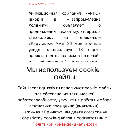
27 мая 2026 г. 15:37
Анимационная компания «ЯРКО»
(входит в «Газпром-Медиа
Холдинг») объявляет о
продолжении показа мультсериала
«Технолайк» на телеканале
«Карусель». Уже 26 мая зрители
увидят специальную 13 серию
проекта под названием «Технолайк
для чайников», а 27 мая состоится
премьера второго сезона. Новые
Мы используем cookie-
серии будут выходить на
файлы
телеканале с понедельника по
четверг.
Сайт licensingrussia.ru использует cookie-файлы
для обеспечения технической
#ПродвижениеБренда
работоспособности, улучшения работы и сбора
статистики посещений (аналитики).
Нажимая «Принять», вы даете согласие на
обработку cookie-файлов в соответствии с
Политикой конфиденциальности