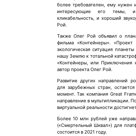
более требователен, ему нужен и
интересующие его темы, и 
кликабельность, и хороший̆ звук
Рой.
Также Олег Рой объявил о план
фильма «Контейнеры». «Проект 
экологическая ситуация планет
нашу Землю к тотальной катастро
«Контейнеры, или Приключения н
автор проекта Олег Рой.
Развитие других направлений р
для зарубежных стран, остаетс
момент. Так компания Great Fram
направление в мультипликации. П
виртуальной реальности достигнет
Более 10 млн рублей уже направл
(«Смертельный Шквал») для плат
состоится в 2021 году.