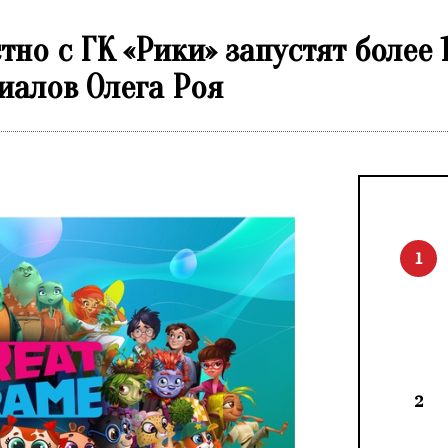
тно с ГК «Рики» запустят более 
алов Олега Роя
1
2