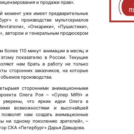
лицензирования и продажи прав».
ный момент уже имеет предварительные
ург» о производстве мультсериалов
ечтатели», «Очкарики», «Пушистики»,
и», автором и генеральным продюсером
м более 110 минут анимации в месяц и
 этому показателю в России. Текущие
оляют нам брать в работу не только
кты сторонних заказчиков, на которые
т объемов производства.
етырьмя сторонними анимационными
проекта Олега Роя – «Супер МЯУ» и
 уверены, что яркие идеи Олега в
кими возможностями и высочайшей
» позволят нам создать анимационные
ны ни одному поколению зрителей», –
тор СКА «Петербург» Дарья Давыдова.