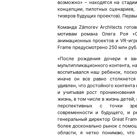
возможно» – находятся на стади
концепции, пилотных сценариев, 
тизеров будущих проектов). Первы
Команда Zámorev Architects готов
мотивам романа Олега Роя «С
анимационных проектов и VR-игр
Frame предусмотрено 250 млн руб
«После рождения дочери я зан
мультипликационного контента, н
воспитывался наш ребенок, поско
иначе он все равно столкнется
удивлен, что достойного контента
и учитывая рост проникновения
жизнь, в том числе в жизнь детей,
перспективных с точки зрен
современности и будущего, и р
генеральный директор Great Fram
более досконально рынок с помо
области, я четко понимаю, чт