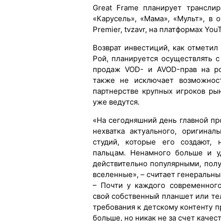
Great Frame планирует трансли
«Карусель», «Мама», «Мульт», в он
Premier, tvzavr, на платформах YouT
Возврат инвестиций, как отмети
Рой, планируется осуществлять 
продаж VOD- и AVOD-прав на ро
также не исключает возможност
партнерстве крупных игроков рын
уже ведутся.
«На сегодняшний день главной п
нехватка актуального, оригинал
студий, которые его создают,
пальцам. Ненамного больше и у
действительно популярными, пол
вселенные», – считает генеральны
– Почти у каждого современног
свой собственный планшет или т
требования к детскому контенту 
больше, но никак не за счет каче