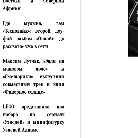
Востока и Северной
Африки
Где музыка, там
«Технолайк»: второй лоу-
фай альбом «Онлайн до
рассвета» уже в сети
Максим Лутчак, «Элли на
маковом поле» и
«Смешарики» выпустили
совместный трек и клип
«Фанерное солнце»
LEGO представила два
набора по сериалу
«Уэнсдей» и минифигурку
Уэнсдей Аддамс