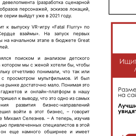
и девелопмента (разработка сценарной
образов персонажей, эскизов локаций,
е серии выйдут уже в 2021 году.
ит к выпуску VR-игру «Fatal Flurry» по
ердце взаймы». На запуск первых
ы на начальном этапе в бюджете Great
лей.
ялся поиском и анализом детского
а котором мы с женой хотели бы, чтобы
льку отчетливо понимали, что так или
 с просмотром мультфильмов. И был
 на рынке достаточно мало. Понимая это
 гаджетов и онлайн-платформ в нашу
 пришел к выводу, что это одно из самых
ия развития бизнес-направлений
ешил войти в этот бизнес, – говорит
e Михаил Селезнев. – А теперь, изучив
щью привлеченных специалистов в этой
о он еще намного обширнее и имеет