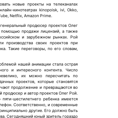
ровать новые проекты на телеканалах
лайн-кинотеатрах kinopoisk, ivi, Okko,
ube, Netflix, Amazon Prime.
л генеральный продюсер проектов Олег
с помощью продажи лицензий, а также
ссийском и зарубежном рынках. Рой
и производства своих проектов при
ка. Такие переговоры, по его словам,
роблемой нашей анимации стала острая
ьного и интересного контента. Число
 невелико, их можно пересчитать по
дачных проектов, которые становятся
учают продолжение и превращаются во
й продюсер и автор проектов Олег Рой.
о пяти-шестилетнего ребенка имеется
елефон. Соответственно, и современные
принципиально другие. Его должно быть
ства. Сегодняшний юный зритель гораздо