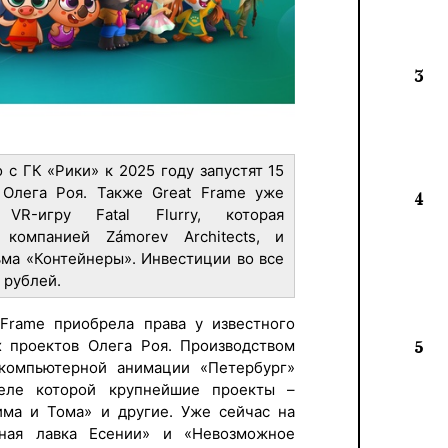
3
 с ГК «Рики» к 2025 году запустят 15
Олега Роя. Также Great Frame уже
4
VR-игру Fatal Flurry, которая
 компанией Zámorev Architects, и
ма «Контейнеры». Инвестиции во все
д рублей.
 Frame приобрела права у известного
х проектов Олега Роя. Производством
5
 компьютерной анимации «Петербург»
феле которой крупнейшие проекты –
има и Тома» и другие. Уже сейчас на
ная лавка Есении» и «Невозможное