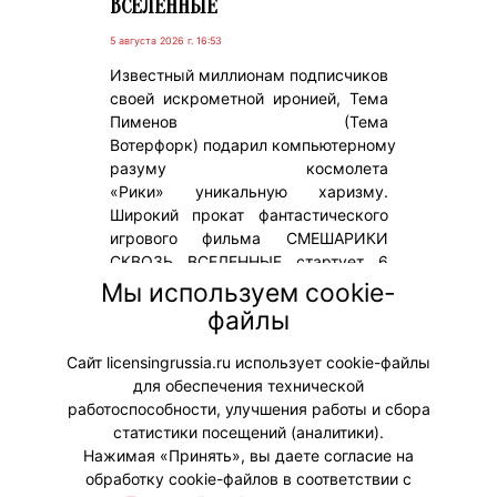
ВСЕЛЕННЫЕ
5 августа 2026 г. 16:53
Известный миллионам подписчиков
своей искрометной иронией, Тема
Пименов (Тема
Вотерфорк) подарил компьютерному
разуму космолета
«Рики» уникальную харизму.
Широкий прокат фантастического
игрового фильма СМЕШАРИКИ
СКВОЗЬ ВСЕЛЕННЫЕ стартует 6
августа. Проект создан ГК «Рики» в
Мы используем cookie-
партнерстве с Кинопоиском.
файлы
Дистрибьютор: кинопрокатная
компания «Вольга».
Сайт licensingrussia.ru использует cookie-файлы
для обеспечения технической
#ПродвижениеБренда
работоспособности, улучшения работы и сбора
статистики посещений (аналитики).
Нажимая «Принять», вы даете согласие на
обработку cookie-файлов в соответствии с