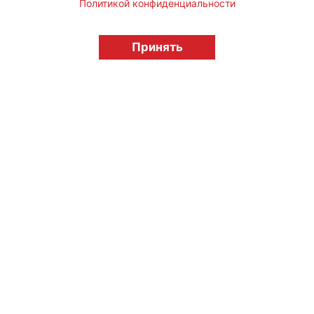
Политикой конфиденциальности
© "Вестник лицензионного рынка",
licensingrussia.ru, 2009-2026 12+
Принять