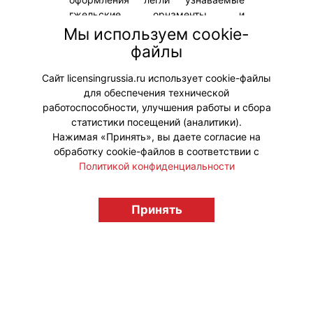
гжельские орнаменты и
классическая сине-белая гамма,
Мы используем cookie-
превратившая привычный
файлы
транспорт в передвижные арт-
объекты.
Сайт licensingrussia.ru использует cookie-файлы
для обеспечения технической
#Коллаборации
работоспособности, улучшения работы и сбора
статистики посещений (аналитики).
Нажимая «Принять», вы даете согласие на
обработку cookie-файлов в соответствии с
Политикой конфиденциальности
© "Вестник лицензионного рынка",
licensingrussia.ru, 2009-2026 12+
Принять