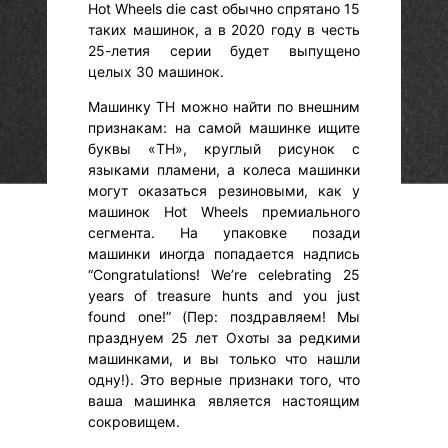
Hot Wheels die cast обычно спрятано 15
таких машинок, а в 2020 году в честь
25-летия серии будет выпущено
целых 30 машинок.
Машинку TH можно найти по внешним
признакам: на самой машинке ищите
буквы «TH», круглый рисунок с
языками пламени, а колеса машинки
могут оказаться резиновыми, как у
машинок Hot Wheels премиального
сегмента. На упаковке позади
машинки иногда попадается надпись
“Congratulations! We’re celebrating 25
years of treasure hunts and you just
found one!” (Пер: поздравляем! Мы
празднуем 25 лет Охоты за редкими
машинками, и вы только что нашли
одну!). Это верные признаки того, что
ваша машинка является настоящим
сокровищем.