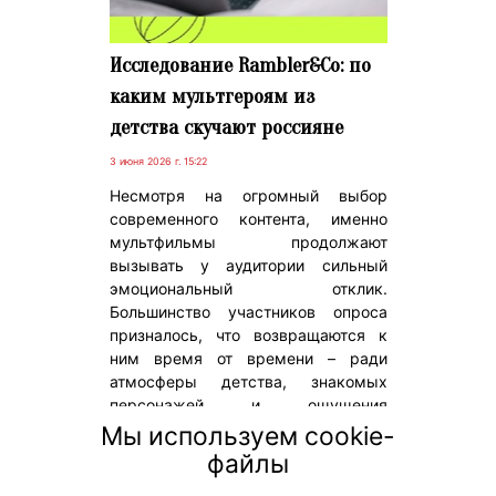
Исследование Rambler&Co: по
каким мультгероям из
детства скучают россияне
3 июня 2026 г. 15:22
Несмотря на огромный выбор
современного контента, именно
мультфильмы продолжают
вызывать у аудитории сильный
эмоциональный отклик.
Большинство участников опроса
призналось, что возвращаются к
ним время от времени – ради
атмосферы детства, знакомых
персонажей и ощущения
внутреннего спокойствия. Еще 12%
Мы используем cookie-
смотрят анимацию практически
файлы
ежедневно – чаще всего короткими