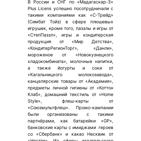
В России и СНГ по «Мадагаскар-3»
Plus Licens успешно посотрудничали с
такими компаниями как «C-Трейд»
(Симбат Тойз) в сфере плюшевых
игрушек, кроме того, паззлы и игры от
«СтепПаззл», игры и кондитерская
продукция от «Мир Детства»,
«КондитерРегионТорг», «Данли»,
мороженое от «Новокузнецкого
хладокомбината», молочные напитки,
а также йогурты и соки от
«Кагальницкого молокозавода»,
канцелярские товары от «Академия»,
предметы личной гигиены от «Коттон
Клаб», домашний текстиль от «Home
Style», флеш-карты от
«Союзмультфлеш». Промо-кампании
были организованы с такими
партнёрами, как батарейки «GP»,
банковские карты с имиджами героев
со «Сбербанк» и какао Несквик от
«Нестле». Из сферы издательского