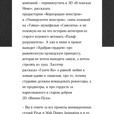
компаний – перевыпустить в 3D «В поисках
Немо», рассказать
предысторию «Корпорации монстров»
в «Университете монстров», снять похожий
на «Тачки» мультфильм «Самолеты» и не
похожую ни на что историю антигероя из
старого игрового автомата «Ральф-
разрушитель». А уже в июне в прокат
выходит «Храбрая сердцем» про
рыжеволосую ирландскую принцессу,
которая не хотела выходить замуж, а хотела
стрелять из лука. Лассетер
рассказал «Газете.Ru» о равной любви к
новым идеям и сиквелам, про то, почему
студиями должны командовать режиссеры, а
не продюсеры, и про гордость за
нарисованного в старом добром
2D «Винни-Пуха».
– Вы в ответе за все проекты анимационных
студий Pixar и Walt Disney Animation и в то