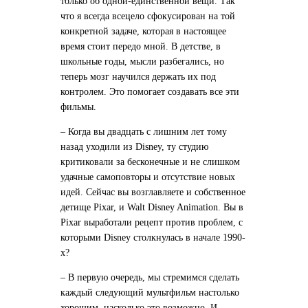
только об одной-единственной вещи. Так
что я всегда всецело сфокусирован на той
конкретной задаче, которая в настоящее
время стоит передо мной. В детстве, в
школьные годы, мысли разбегались, но
теперь мозг научился держать их под
контролем. Это помогает создавать все эти
фильмы.
– Когда вы двадцать с лишним лет тому
назад уходили из Disney, ту студию
критиковали за бесконечные и не слишком
удачные самоповторы и отсутствие новых
идей. Сейчас вы возглавляете и собственное
детище Pixar, и Walt Disney Animation. Вы в
Pixar выработали рецепт против проблем, с
которыми Disney столкнулась в начале 1990-
х?
– В первую очередь, мы стремимся сделать
каждый следующий мультфильм настолько
хорошим, насколько это возможно. И