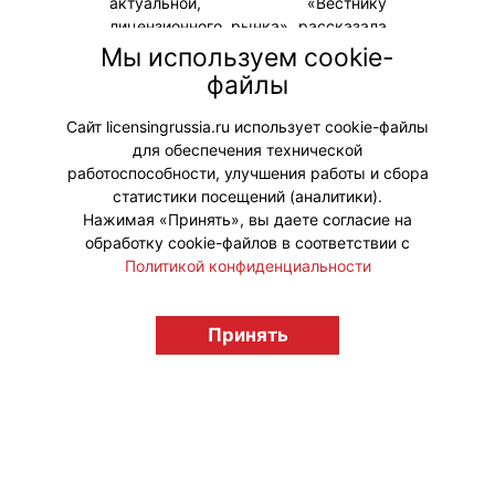
актуальной, «Вестнику
лицензионного рынка» рассказала
Альбина
Мы используем cookie-
Мухаметзянова, генеральный
файлы
директор и генеральный продюсер
компании.
Сайт licensingrussia.ru использует cookie-файлы
для обеспечения технической
#Интервью
работоспособности, улучшения работы и сбора
статистики посещений (аналитики).
Нажимая «Принять», вы даете согласие на
обработку cookie-файлов в соответствии с
Политикой конфиденциальности
© "Вестник лицензионного рынка",
licensingrussia.ru, 2009-2026 12+
Принять