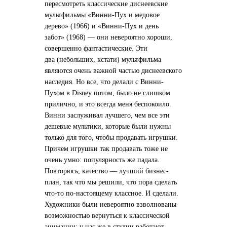
пересмотреть классические диснеевские
мультфильмы «Винни-Пух и медовое
дерево» (1966) и «Винни-Пух и день
забот» (1968) — они невероятно хороши,
совершенно фантастические. Эти
два (небольших, кстати) мультфильма
являются очень важной частью диснеевского
наследия. Но все, что делали с Винни-
Пухом в Disney потом, было не слишком
прилично, и это всегда меня беспокоило.
Винни заслуживал лучшего, чем все эти
дешевые мультики, которые были нужны
только для того, чтобы продавать игрушки.
Причем игрушки так продавать тоже не
очень умно: популярность же падала.
Повторюсь, качество — лучший бизнес-
план, так что мы решили, что пора сделать
что-то по-настоящему классное. И сделали.
Художники были невероятно взволнованы
возможностью вернуться к классической
анимации: у нас же в студии работают