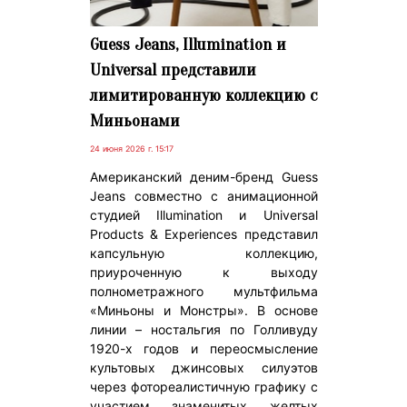
Guess Jeans, Illumination и
Universal представили
лимитированную коллекцию с
Миньонами
24 июня 2026 г. 15:17
Американский деним-бренд Guess
Jeans совместно с анимационной
студией Illumination и Universal
Products & Experiences представил
капсульную коллекцию,
приуроченную к выходу
полнометражного мультфильма
«Миньоны и Монстры». В основе
линии – ностальгия по Голливуду
1920-х годов и переосмысление
культовых джинсовых силуэтов
через фотореалистичную графику с
участием знаменитых желтых