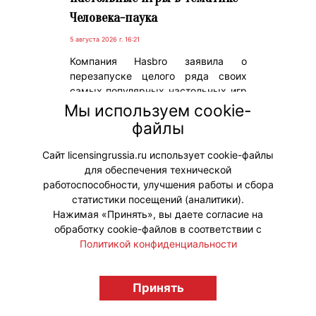
Человека-паука
5 августа 2026 г. 16:21
Компания Hasbro заявила о
перезапуске целого ряда своих
самых популярных настольных игр
в тематике супергероя Человека-
Мы используем cookie-
паука на фоне выхода в западных
файлы
кинотеатрах фильма «Человек-
паук: Новый день».
Сайт licensingrussia.ru использует cookie-файлы
для обеспечения технической
#Коллаборации
работоспособности, улучшения работы и сбора
статистики посещений (аналитики).
Нажимая «Принять», вы даете согласие на
обработку cookie-файлов в соответствии с
Политикой конфиденциальности
© "Вестник лицензионного рынка",
licensingrussia.ru, 2009-2026 12+
Принять