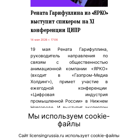
Рената Гарифуллина из «ЯРКО»
выступит спикером на XI
конференции ЦИПР
14 мая 2026 г. 17:06
19 мая Рената Гарифуллина,
руководитель направления по
связям с общественностью
анимационной компании «ЯРКО»
(входит в «Газпром-Медиа
Холдинг»), примет участие в
ежегодной конференции
«Цифровая индустрия
промышленной России» в Нижнем
Новгороде. И выступит экспертом
на сессии «Цифровой щит:
Мы используем cookie-
эффективные решения для защиты
файлы
детей», организованной Альянсом
по защите детей в цифровой среде.
Сайт licensingrussia.ru использует cookie-файлы