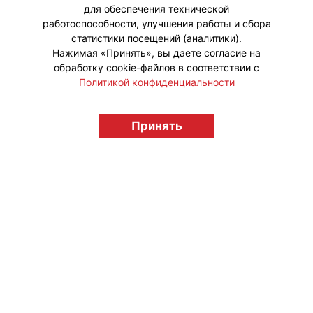
для обеспечения технической
#ПродвижениеБренда
работоспособности, улучшения работы и сбора
статистики посещений (аналитики).
Нажимая «Принять», вы даете согласие на
обработку cookie-файлов в соответствии с
Политикой конфиденциальности
© "Вестник лицензионного рынка",
licensingrussia.ru, 2009-2026 12+
Принять