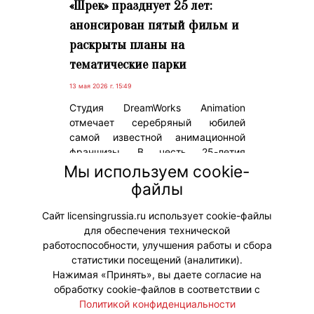
«Шрек» празднует 25 лет:
анонсирован пятый фильм и
раскрыты планы на
тематические парки
13 мая 2026 г. 15:49
Студия DreamWorks Animation
отмечает серебряный юбилей
самой известной анимационной
франшизы. В честь 25-летия
«Шрека» анонсирован выход пятой
Мы используем cookie-
части, а также объявлено об
файлы
открытии тематических зон в
парках развлечений.
Сайт licensingrussia.ru использует cookie-файлы
для обеспечения технической
#ПродвижениеБренда
работоспособности, улучшения работы и сбора
статистики посещений (аналитики).
Нажимая «Принять», вы даете согласие на
обработку cookie-файлов в соответствии с
Политикой конфиденциальности