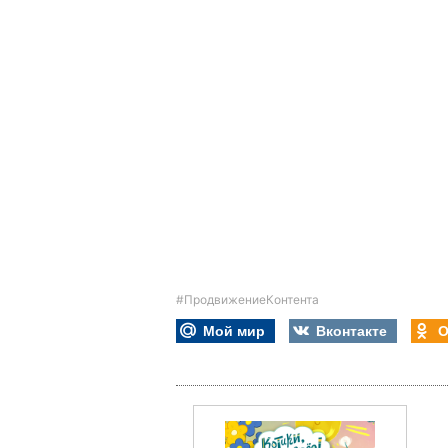
#ПродвижениеКонтента
Мой мир
Вконтакте
О