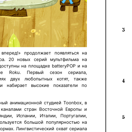
3
 вперед!» продолжает появляться на
ра. 20 новых серий мультфильма на
доступны на площадке batteryPOP и на
се Roku. Первый сезон сериала,
иях двух любопытных котят, также
4
и набирает высокие показатели по
нный анимационной студией Toonbox, в
 каналами стран Восточной Европы и
ндии, Испании, Италии, Португалии,
5
ользуется большой популярностью на
ормах. Лингвистический охват сериала