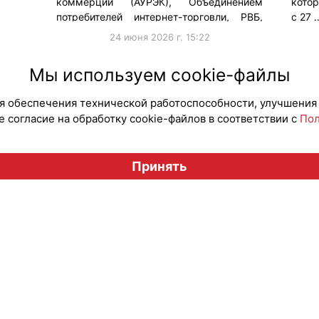
коммерции (АУРЭК), Объединением
кото
потребителей интернет-торговли, РВБ,
с 27 
«Яндексом» и «Авито» …
24 июня 2026 г. 15:22
#Государство
#Продв
Мы используем cookie-файлы
для обеспечения технической работоспособности, улучшения
 согласие на обработку cookie-файлов в соответствии с
Пол
Вестник лицензионного рынка", licensingrussia.ru, 2009-2026
Принять