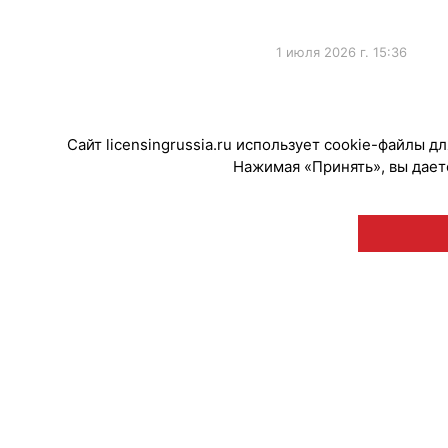
1 июля 2026 г. 15:36
#ПродвижениеБренда
Сайт licensingrussia.ru использует cookie-файлы 
Нажимая «Принять», вы даете
© "