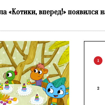
ла «Котики, вперед!» появился 
1
2