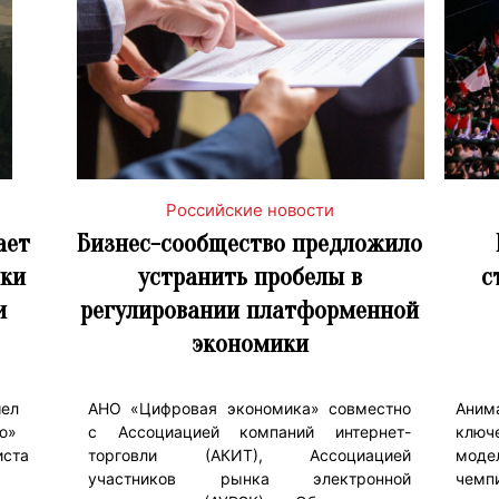
Российские новости
ает
Бизнес-сообщество предложило
ыки
устранить пробелы в
с
и
регулировании платформенной
экономики
шел
АНО «Цифровая экономика» совместно
Ани
ю»
с Ассоциацией компаний интернет-
ключ
иста
торговли (АКИТ), Ассоциацией
моде
участников рынка электронной
чемп