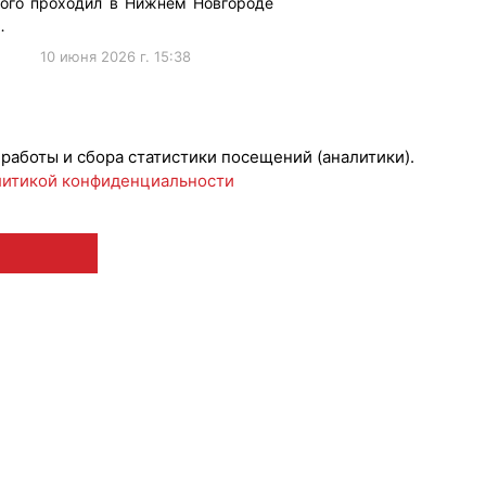
рого проходил в Нижнем Новгороде
…
10 июня 2026 г. 15:38
ижениеБренда
 работы и сбора статистики посещений (аналитики).
итикой конфиденциальности
 12+